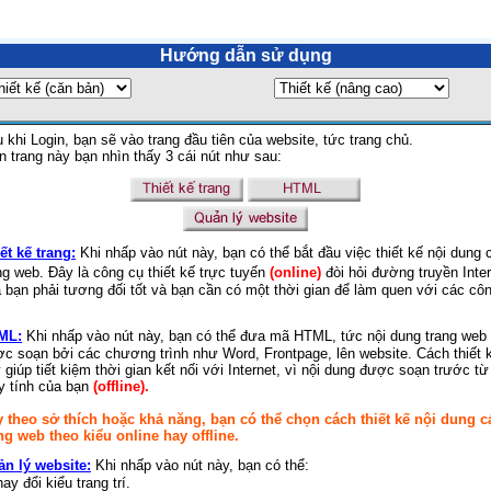
Hướng dẫn sử dụng
 khi Login, bạn sẽ vào trang đầu tiên của website, tức trang chủ.
n trang này bạn nhìn thấy 3 cái nút như sau:
ết kế trang:
Khi nhấp vào nút này, bạn có thể bắt đầu việc thiết kế nội dung 
ng web. Đây là công cụ thiết kế trực tuyến
(online)
đòi hỏi đường truyền Inte
 bạn phải tương đối tốt và bạn cần có một thời gian để làm quen với các cô
ML:
Khi nhấp vào nút này, bạn có thể đưa mã HTML, tức nội dung trang web
c soạn bởi các chương trình như Word, Frontpage, lên website. Cách thiết 
 giúp tiết kiệm thời gian kết nối với Internet, vì nội dung được soạn trước từ
 tính của bạn
(offline).
 theo sở thích hoặc khả năng, bạn có thể chọn cách thiết kế nội dung c
ng web theo kiểu online hay offline.
n lý website:
Khi nhấp vào nút này, bạn có thể:
hay đổi kiểu trang trí.