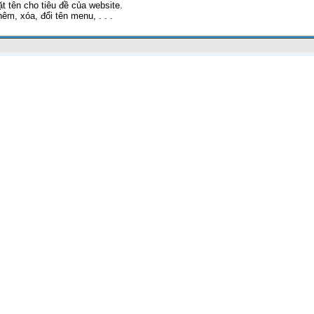
ặt tên cho tiêu đề của website.
hêm, xóa, đổi tên menu, . . .