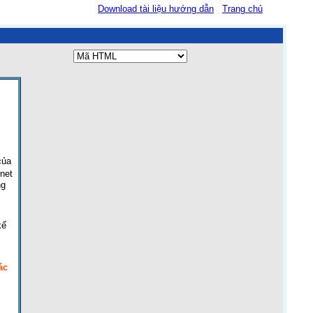
Download tài liệu hướng dẫn
Trang chủ
của
rnet
ng
kế
ác