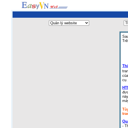
Sau
Trê
Thi
tra
của
cụ.
HT
đượ
này
máy
Tùy
tra
Quả
- T